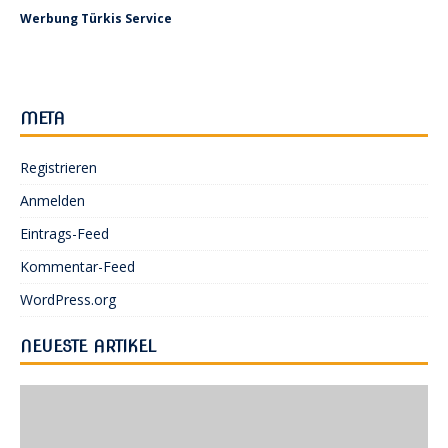
A
n
Werbung Türkis Service
n
g
s
e
i
n
c
META
S
h
t
Registrieren
u
e
c
Anmelden
n
h
Eintrags-Feed
-
e
Kommentar-Feed
N
u
a
WordPress.org
v
n
NEUESTE ARTIKEL
i
d
g
A
a
n
t