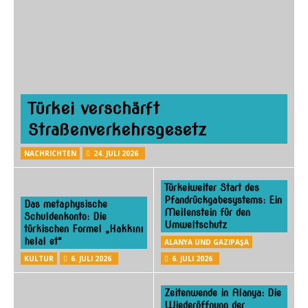
s
i
i
o
n
c
h
t
Türkei verschärft
e
Straßenverkehrsgesetz
n
,
NACHRICHTEN
24. JULI 2026
N
Türkeiweiter Start des
a
Pfandrückgabesystems: Ein
Das metaphysische
v
Meilenstein für den
Schuldenkonto: Die
Umweltschutz
türkischen Formel „Hakkını
i
helal et“
ALANYA UND GAZIPAŞA
g
KULTUR
6. JULI 2026
6. JULI 2026
a
Zeitenwende in Alanya: Die
t
Wiederöffnung der