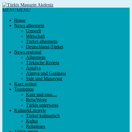
MENU
MENU
Home
News allgemein
Umwelt
Wirtschaft
Türkei allgemein
Deutschland-Türkei
News regional
Allgemein
Türkische Riviera
Antalya
Alanya und Gazipaşa
Side und Manavgat
Kurz notiert
Tourismus
Kurz mal raus....
ReiseWege
Türkis unterwegs
Kultur&Lifestyle
Türkei kulinarisch
Kultur
Religiöses
Türkis intern