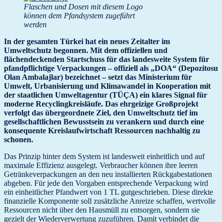
Flaschen und Dosen mit diesem Logo
können dem Pfandsystem zugeführt
werden
In der gesamten Türkei hat ein neues Zeitalter im
Umweltschutz begonnen. Mit dem offiziellen und
flächendeckenden Startschuss für das landesweite System für
pfandpflichtige Verpackungen – offiziell als „DOA“ (Depozitosu
Olan Ambalajlar) bezeichnet – setzt das Ministerium für
Umwelt, Urbanisierung und Klimawandel in Kooperation mit
der staatlichen Umweltagentur (TÜÇA) ein klares Signal für
moderne Recyclingkreisläufe. Das ehrgeizige Großprojekt
verfolgt das übergeordnete Ziel, den Umweltschutz tief im
gesellschaftlichen Bewusstsein zu verankern und durch eine
konsequente Kreislaufwirtschaft Ressourcen nachhaltig zu
schonen.
Das Prinzip hinter dem System ist landesweit einheitlich und auf
maximale Effizienz ausgelegt. Verbraucher können ihre leeren
Getränkeverpackungen an den neu installierten Rückgabestationen
abgeben. Für jede den Vorgaben entsprechende Verpackung wird
ein einheitlicher Pfandwert von 1 TL gutgeschrieben. Diese direkte
finanzielle Komponente soll zusätzliche Anreize schaffen, wertvolle
Ressourcen nicht über den Hausmüll zu entsorgen, sondern sie
gezielt der Wiederverwertung zuzuführen. Damit verbindet die