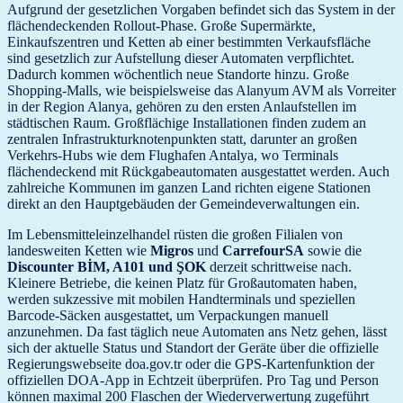
Aufgrund der gesetzlichen Vorgaben befindet sich das System in der
flächendeckenden Rollout-Phase. Große Supermärkte,
Einkaufszentren und Ketten ab einer bestimmten Verkaufsfläche
sind gesetzlich zur Aufstellung dieser Automaten verpflichtet.
Dadurch kommen wöchentlich neue Standorte hinzu. Große
Shopping-Malls, wie beispielsweise das Alanyum AVM als Vorreiter
in der Region Alanya, gehören zu den ersten Anlaufstellen im
städtischen Raum. Großflächige Installationen finden zudem an
zentralen Infrastrukturknotenpunkten statt, darunter an großen
Verkehrs-Hubs wie dem Flughafen Antalya, wo Terminals
flächendeckend mit Rückgabeautomaten ausgestattet werden. Auch
zahlreiche Kommunen im ganzen Land richten eigene Stationen
direkt an den Hauptgebäuden der Gemeindeverwaltungen ein.
Im Lebensmitteleinzelhandel rüsten die großen Filialen von
landesweiten Ketten wie
Migros
und
CarrefourSA
sowie die
Discounter BİM, A101 und ŞOK
derzeit schrittweise nach.
Kleinere Betriebe, die keinen Platz für Großautomaten haben,
werden sukzessive mit mobilen Handterminals und speziellen
Barcode-Säcken ausgestattet, um Verpackungen manuell
anzunehmen. Da fast täglich neue Automaten ans Netz gehen, lässt
sich der aktuelle Status und Standort der Geräte über die offizielle
Regierungswebseite doa.gov.tr oder die GPS-Kartenfunktion der
offiziellen DOA-App in Echtzeit überprüfen. Pro Tag und Person
können maximal 200 Flaschen der Wiederverwertung zugeführt