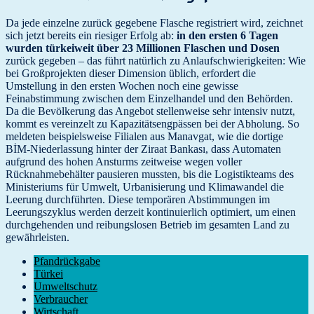
Da jede einzelne zurück gegebene Flasche registriert wird, zeichnet
sich jetzt bereits ein riesiger Erfolg ab:
in den ersten 6 Tagen
wurden türkeiweit über 23 Millionen Flaschen und Dosen
zurück gegeben – das führt natürlich zu Anlaufschwierigkeiten: Wie
bei Großprojekten dieser Dimension üblich, erfordert die
Umstellung in den ersten Wochen noch eine gewisse
Feinabstimmung zwischen dem Einzelhandel und den Behörden.
Da die Bevölkerung das Angebot stellenweise sehr intensiv nutzt,
kommt es vereinzelt zu Kapazitätsengpässen bei der Abholung. So
meldeten beispielsweise Filialen aus Manavgat, wie die dortige
BİM-Niederlassung hinter der Ziraat Bankası, dass Automaten
aufgrund des hohen Ansturms zeitweise wegen voller
Rücknahmebehälter pausieren mussten, bis die Logistikteams des
Ministeriums für Umwelt, Urbanisierung und Klimawandel die
Leerung durchführten. Diese temporären Abstimmungen im
Leerungszyklus werden derzeit kontinuierlich optimiert, um einen
durchgehenden und reibungslosen Betrieb im gesamten Land zu
gewährleisten.
Pfandrückgabe
Türkei
Umweltschutz
Verbraucher
Wirtschaft