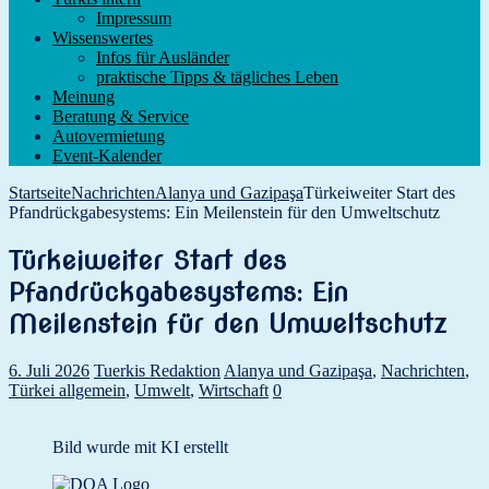
Impressum
Wissenswertes
Infos für Ausländer
praktische Tipps & tägliches Leben
Meinung
Beratung & Service
Autovermietung
Event-Kalender
Startseite
Nachrichten
Alanya und Gazipaşa
Türkeiweiter Start des
Pfandrückgabesystems: Ein Meilenstein für den Umweltschutz
Türkeiweiter Start des
Pfandrückgabesystems: Ein
Meilenstein für den Umweltschutz
6. Juli 2026
Tuerkis Redaktion
Alanya und Gazipaşa
,
Nachrichten
,
Türkei allgemein
,
Umwelt
,
Wirtschaft
0
Bild wurde mit KI erstellt