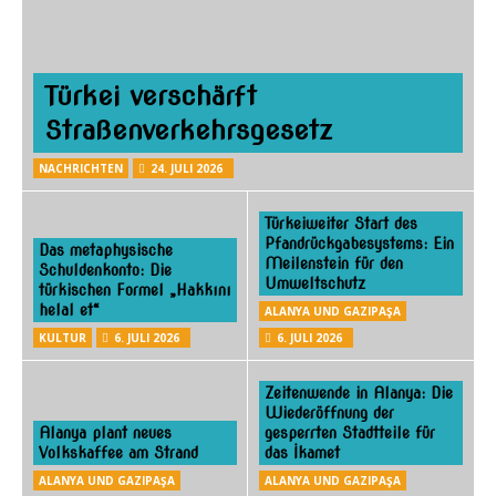
Türkei verschärft
Straßenverkehrsgesetz
NACHRICHTEN
24. JULI 2026
Türkeiweiter Start des
Pfandrückgabesystems: Ein
Das metaphysische
Meilenstein für den
Schuldenkonto: Die
Umweltschutz
türkischen Formel „Hakkını
helal et“
ALANYA UND GAZIPAŞA
KULTUR
6. JULI 2026
6. JULI 2026
Zeitenwende in Alanya: Die
Wiederöffnung der
Alanya plant neues
gesperrten Stadtteile für
Volkskaffee am Strand
das İkamet
ALANYA UND GAZIPAŞA
ALANYA UND GAZIPAŞA