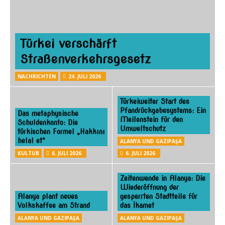
Türkei verschärft
Straßenverkehrsgesetz
NACHRICHTEN
24. JULI 2026
Türkeiweiter Start des
Pfandrückgabesystems: Ein
Das metaphysische
Meilenstein für den
Schuldenkonto: Die
Umweltschutz
türkischen Formel „Hakkını
helal et“
ALANYA UND GAZIPAŞA
KULTUR
6. JULI 2026
6. JULI 2026
Zeitenwende in Alanya: Die
Wiederöffnung der
Alanya plant neues
gesperrten Stadtteile für
Volkskaffee am Strand
das İkamet
ALANYA UND GAZIPAŞA
ALANYA UND GAZIPAŞA