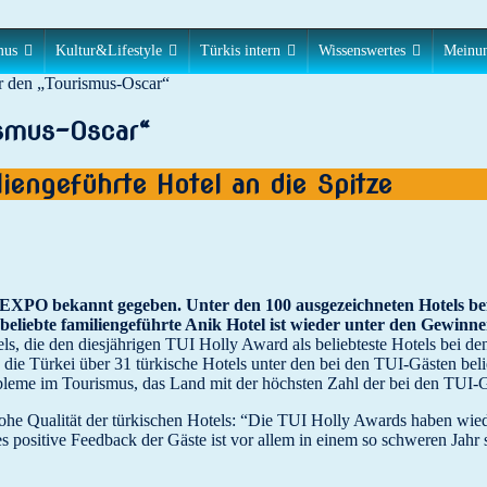
mus
Kultur&Lifestyle
Türkis intern
Wissenswertes
Meinu
r den „Tourismus-Oscar“
ismus-Oscar“
iengeführte Hotel an die Spitze
EXPO bekannt gegeben. Unter den 100 ausgezeichneten Hotels befin
beliebte familiengeführte Anik Hotel ist wieder unter den Gewinne
ls, die den diesjährigen TUI Holly Award als beliebteste Hotels bei d
h die Türkei über 31 türkische Hotels unter den bei den TUI-Gästen bel
 Probleme im Tourismus, das Land mit der höchsten Zahl der bei den TUI-G
hohe Qualität der türkischen Hotels: “Die TUI Holly Awards haben wiede
s positive Feedback der Gäste ist vor allem in einem so schweren Jahr se