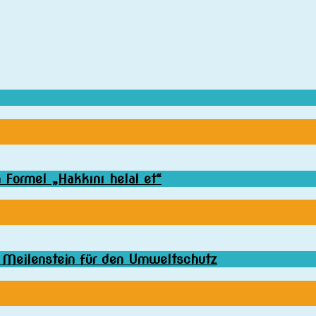
Formel „Hakkını helal et“
n Meilenstein für den Umweltschutz