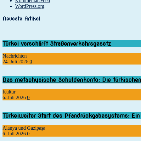
Kommentar-Feed
WordPress.org
Neueste Artikel
Türkei verschärft Straßenverkehrsgesetz
Nachrichten
24. Juli 2026
0
Das metaphysische Schuldenkonto: Die türkischen 
Kultur
6. Juli 2026
0
Türkeiweiter Start des Pfandrückgabesystems: Ei
Alanya und Gazipaşa
6. Juli 2026
0