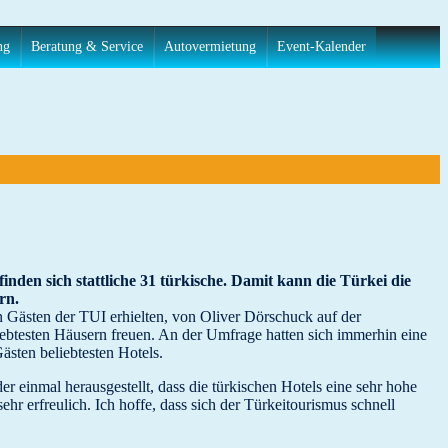
ng
Beratung & Service
Autovermietung
Event-Kalender
den sich stattliche 31 türkische. Damit kann die Türkei die
rn.
en Gästen der TUI erhielten, von Oliver Dörschuck auf der
iebtesten Häusern freuen. An der Umfrage hatten sich immerhin eine
ästen beliebtesten Hotels.
r einmal herausgestellt, dass die türkischen Hotels eine sehr hohe
hr erfreulich. Ich hoffe, dass sich der Türkeitourismus schnell