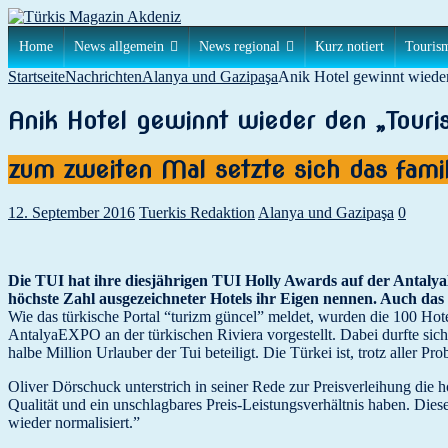
Home
News allgemein
News regional
Kurz notiert
Touris
Startseite
Nachrichten
Alanya und Gazipaşa
Anik Hotel gewinnt wiede
Anik Hotel gewinnt wieder den „Tour
zum zweiten Mal setzte sich das famil
12. September 2016
Tuerkis Redaktion
Alanya und Gazipaşa
0
Die TUI hat ihre diesjährigen TUI Holly Awards auf der Antalya
höchste Zahl ausgezeichneter Hotels ihr Eigen nennen. Auch das 
Wie das türkische Portal “turizm güncel” meldet, wurden die 100 Hote
AntalyaEXPO an der türkischen Riviera vorgestellt. Dabei durfte sic
halbe Million Urlauber der Tui beteiligt. Die Türkei ist, trotz aller
Oliver Dörschuck unterstrich in seiner Rede zur Preisverleihung die 
Qualität und ein unschlagbares Preis-Leistungsverhältnis haben. Diese
wieder normalisiert.”