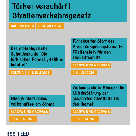
Türkei verschärft
Straßenverkehrsgesetz
NACHRICHTEN
24. JULI 2026
Türkeiweiter Start des
Pfandrückgabesystems: Ein
Das metaphysische
Meilenstein für den
Schuldenkonto: Die
Umweltschutz
türkischen Formel „Hakkını
helal et“
ALANYA UND GAZIPAŞA
KULTUR
6. JULI 2026
6. JULI 2026
Zeitenwende in Alanya: Die
Wiederöffnung der
Alanya plant neues
gesperrten Stadtteile für
Volkskaffee am Strand
das İkamet
ALANYA UND GAZIPAŞA
ALANYA UND GAZIPAŞA
16. JUNI 2026
15. JUNI 2026
RSS FEED