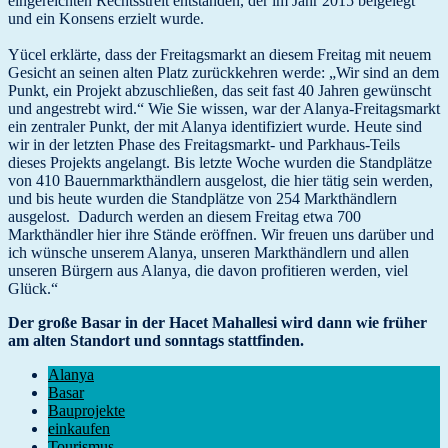
eingereichten Rechtsstreit entstanden, der im Jahr 2015 beigelegt
und ein Konsens erzielt wurde.
Yücel erklärte, dass der Freitagsmarkt an diesem Freitag mit neuem
Gesicht an seinen alten Platz zurückkehren werde: „Wir sind an dem
Punkt, ein Projekt abzuschließen, das seit fast 40 Jahren gewünscht
und angestrebt wird.“ Wie Sie wissen, war der Alanya-Freitagsmarkt
ein zentraler Punkt, der mit Alanya identifiziert wurde. Heute sind
wir in der letzten Phase des Freitagsmarkt- und Parkhaus-Teils
dieses Projekts angelangt. Bis letzte Woche wurden die Standplätze
von 410 Bauernmarkthändlern ausgelost, die hier tätig sein werden,
und bis heute wurden die Standplätze von 254 Markthändlern
ausgelost. Dadurch werden an diesem Freitag etwa 700
Markthändler hier ihre Stände eröffnen. Wir freuen uns darüber und
ich wünsche unserem Alanya, unseren Markthändlern und allen
unseren Bürgern aus Alanya, die davon profitieren werden, viel
Glück.“
Der große Basar in der Hacet Mahallesi wird dann wie früher
am alten Standort und sonntags stattfinden.
Alanya
Basar
Bauprojekte
einkaufen
Tourismus