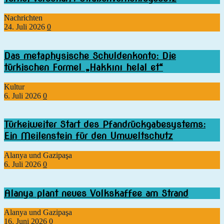
Nachrichten
24. Juli 2026
0
Das metaphysische Schuldenkonto: Die
türkischen Formel „Hakkını helal et“
Kultur
6. Juli 2026
0
Türkeiweiter Start des Pfandrückgabesystems:
Ein Meilenstein für den Umweltschutz
Alanya und Gazipaşa
6. Juli 2026
0
Alanya plant neues Volkskaffee am Strand
Alanya und Gazipaşa
16. Juni 2026
0