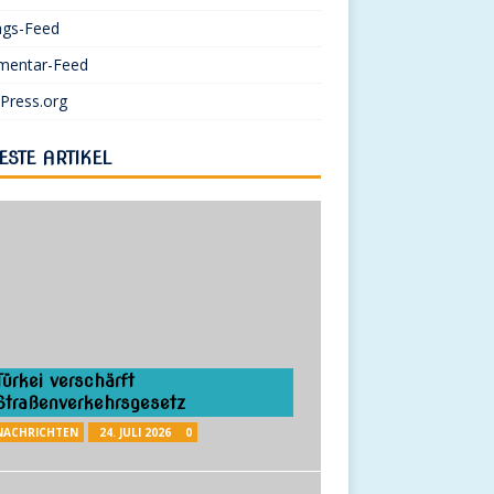
ags-Feed
entar-Feed
Press.org
ESTE ARTIKEL
Türkei verschärft
Straßenverkehrsgesetz
NACHRICHTEN
24. JULI 2026
0