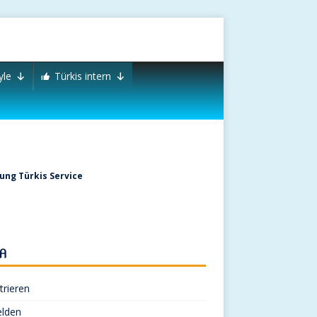
yle
Türkis intern
ng Türkis Service
A
trieren
lden