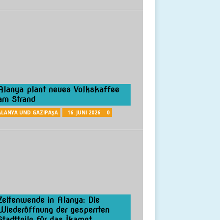
Alanya plant neues Volkskaffee
am Strand
ALANYA UND GAZIPAŞA
16. JUNI 2026
0
Zeitenwende in Alanya: Die
Wiederöffnung der gesperrten
Stadtteile für das İkamet