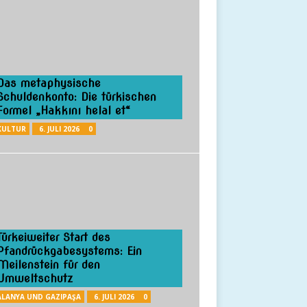
Das metaphysische
Schuldenkonto: Die türkischen
Formel „Hakkını helal et“
KULTUR
6. JULI 2026
0
Türkeiweiter Start des
Pfandrückgabesystems: Ein
Meilenstein für den
Umweltschutz
ALANYA UND GAZIPAŞA
6. JULI 2026
0