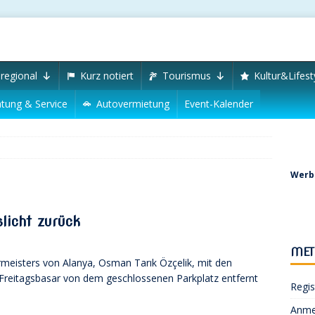
regional
Kurz notiert
Tourismus
Kultur&Lifest
tung & Service
Autovermietung
Event-Kalender
Werbu
slicht zurück
MET
eisters von Alanya, Osman Tarık Özçelik, mit den
Freitagsbasar von dem geschlossenen Parkplatz entfernt
Regis
Anme