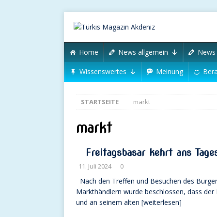
Home
News allgemein
News 
Wissenswertes
Meinung
Bera
STARTSEITE
markt
markt
Freitagsbasar kehrt ans Tage
11. Juli 2024
0
Nach den Treffen und Besuchen des Bürgerm
Markthändlern wurde beschlossen, dass der 
und an seinem alten
[weiterlesen]