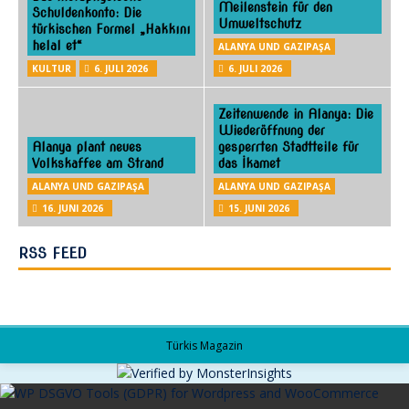
Meilenstein für den
Schuldenkonto: Die
Umweltschutz
türkischen Formel „Hakkını
helal et“
ALANYA UND GAZIPAŞA
KULTUR
6. JULI 2026
6. JULI 2026
Zeitenwende in Alanya: Die
Wiederöffnung der
Alanya plant neues
gesperrten Stadtteile für
Volkskaffee am Strand
das İkamet
ALANYA UND GAZIPAŞA
ALANYA UND GAZIPAŞA
16. JUNI 2026
15. JUNI 2026
RSS FEED
Türkis Magazin