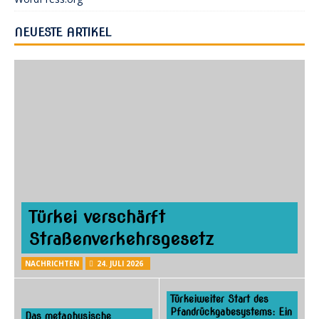
NEUESTE ARTIKEL
Türkei verschärft
Straßenverkehrsgesetz
NACHRICHTEN
24. JULI 2026
Türkeiweiter Start des
Pfandrückgabesystems: Ein
Das metaphysische