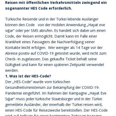
Reisen mit öffentlichen Verkehrsmitteln zwingend ein
sogenannter HES Code erforderlich.
Türkische Reisende und in der Türkei lebende Auslänger
können den Code von der mobilen Anwendung „Hayat eve
sığar“ oder per SMS abrufen. Es handelt sich dabei um einen
Code, der Reisen ermöglicht.
Damit kann im Falle einer
Krankheit eines Passagiers die Nachverfolgung seiner
Kontakte leicht erfolgen. Wer weniger als 14 Tage vor der
Abreise positiv auf COVID-19 getestet wurde, wird nicht zum
Check- in zugelassen. Das gekaufte Ticket behält seine
Gültigkeit und kann für einen späteren Zeitpunkt verwendet
werden.
1. Was ist der HES-Code?
Der „HES-Code“ wurde vom türkischen
Gesundheitsministerium zur Bekämpfung der COVID-19-
Pandemie eingeführt. Im Rahmen der Kampagne „Hayat Eve
Sığar“ muss jeder türkische Staatsbürger und in der Türkei
gemeldete Ausländer, der innerhalb der Türkei reisen wird,
einen HES-Code für Reisezwecke bereitstellen. Der HES-Code
wird auf Anfrage für einen bestimmten Zeitraum bezogen.