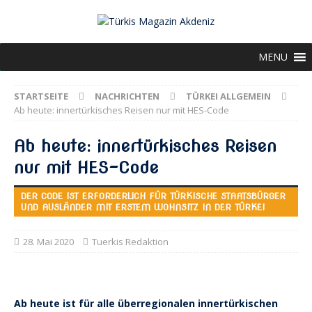
MENU
STARTSEITE
NACHRICHTEN
TÜRKEI ALLGEMEIN
Ab heute: innertürkisches Reisen nur mit HES-Code
Ab heute: innertürkisches Reisen
nur mit HES-Code
DER CODE IST ERFORDERLICH FÜR TÜRKISCHE STAATSBÜRGER
UND AUSLÄNDER MIT ERSTEM WOHNSITZ IN DER TÜRKEI
28. Mai 2020
Tuerkis Redaktion
Ab heute ist für alle überregionalen innertürkischen