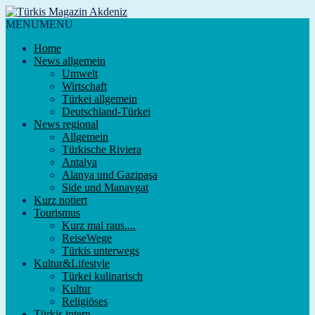
MENU
MENU
Home
News allgemein
Umwelt
Wirtschaft
Türkei allgemein
Deutschland-Türkei
News regional
Allgemein
Türkische Riviera
Antalya
Alanya und Gazipaşa
Side und Manavgat
Kurz notiert
Tourismus
Kurz mal raus....
ReiseWege
Türkis unterwegs
Kultur&Lifestyle
Türkei kulinarisch
Kultur
Religiöses
Türkis intern