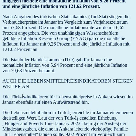
hingegen meldete eine monatliche Inflation von 9,26 Prozent
und eine jährliche Inflation von 121,62 Prozent.
Nach Angaben des türkischen Statistikamtes (TurkStat) stiegen die
Verbraucherpreise im Januar im Vergleich zum Vorjahreszeitraum
um 57,68 Prozent. Die monatliche Inflationsrate wurde mit 6,65
Prozent angegeben. Die von unabhängigen Wissenschaftlern
gebildete Inflation Research Group (ENAG) gab die monatliche
Inflation für Januar mit 9,26 Prozent und die jährliche Inflation mit
121,62 Prozent an.
Die Istanbuler Handelskammer (ITO) gab für Januar eine
monatliche Inflation von 5,94 Prozent und eine jährliche Inflation
von 79,68 Prozent bekannt.
AUCH DIE LEBENSMITTELPREISINDIKATOREN STEIGEN
WEITER AN
Die Türk-İş-Indikatoren für Lebensmittelpreise in Ankara wiesen im
Januar ebenfalls auf einen Aufwärtstrend hin.
Die Lebensmittelinflation in Türk-İş erreichte im Januar einen neuen
dreistelligen Wert. Laut der von Türk-İş erstellten Erhebung
„Hunger and Poverty Line January 2023“ betrug der Anstieg der
Mindestausgaben, die eine in Ankara lebende vierköpfige Familie
„für Lebensmittel“ tätigen sollte, 9,02 Prozent im Vergleich zum