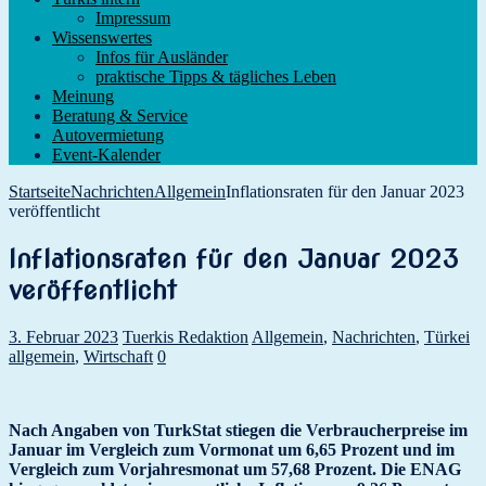
Impressum
Wissenswertes
Infos für Ausländer
praktische Tipps & tägliches Leben
Meinung
Beratung & Service
Autovermietung
Event-Kalender
Startseite
Nachrichten
Allgemein
Inflationsraten für den Januar 2023
veröffentlicht
Inflationsraten für den Januar 2023
veröffentlicht
3. Februar 2023
Tuerkis Redaktion
Allgemein
,
Nachrichten
,
Türkei
allgemein
,
Wirtschaft
0
Nach Angaben von TurkStat stiegen die Verbraucherpreise im
Januar im Vergleich zum Vormonat um 6,65 Prozent und im
Vergleich zum Vorjahresmonat um 57,68 Prozent. Die ENAG