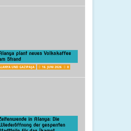
Alanya plant neues Volkskaffee
am Strand
ALANYA UND GAZIPAŞA
16. JUNI 2026
0
Zeitenwende in Alanya: Die
Wiederöffnung der gesperrten
Stadtteile für das İkamet