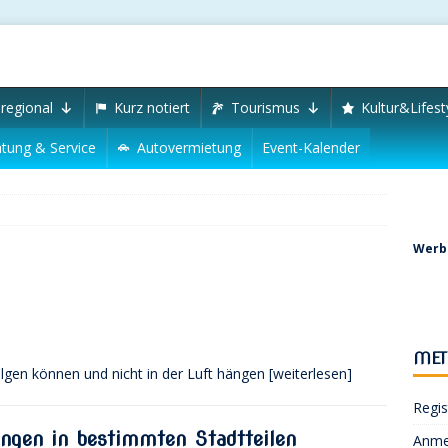
regional
Kurz notiert
Tourismus
Kultur&Lifest
tung & Service
Autovermietung
Event-Kalender
Werbu
MET
folgen können und nicht in der Luft hängen
[weiterlesen]
Regis
ngen in bestimmten Stadtteilen
Anme