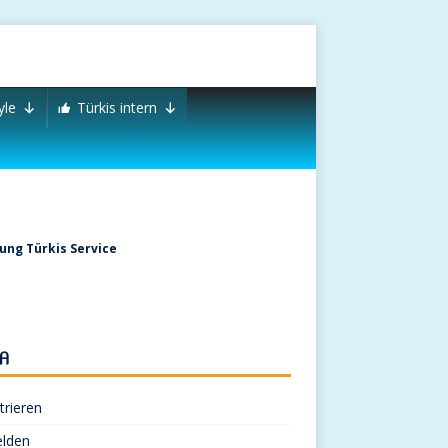
yle
Türkis intern
ng Türkis Service
A
trieren
lden