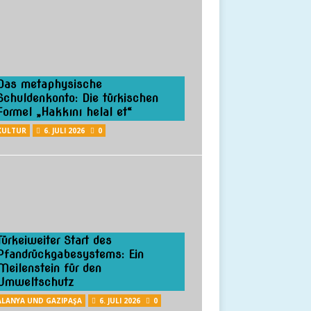
Das metaphysische
Schuldenkonto: Die türkischen
Formel „Hakkını helal et“
KULTUR
6. JULI 2026
0
Türkeiweiter Start des
Pfandrückgabesystems: Ein
Meilenstein für den
Umweltschutz
ALANYA UND GAZIPAŞA
6. JULI 2026
0