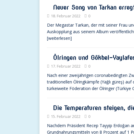
Neuer Song von Tarkan erreg
18. Februar 2022
0
Der Megastar Tarkan, der mit seiner Frau und
Auskopplung aus seinem Album veröffentlicht 
[weiterlesen]
Ölringen und Gökbel-Yaylafe
17. Februar 2022
0
Nach einer zweijährigen coronabedingten Z
traditionellen Ölringkämpfe (Yağlı güreş) au
türkeiweite Föderation der Ölringer (Türkiy
Die Temperaturen steigen, die
15. Februar 2022
0
Nachdem Präsident Recep Tayyip Erdoğan an
Grundnahrungsmitteln von 8 Prozent auf 1 P