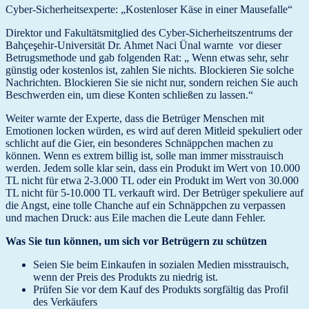
Cyber-Sicherheitsexperte: „Kostenloser Käse in einer Mausefalle“
Direktor und Fakultätsmitglied des Cyber-Sicherheitszentrums der
Bahçeşehir-Universität Dr. Ahmet Naci Ünal warnte vor dieser
Betrugsmethode und gab folgenden Rat: „ Wenn etwas sehr, sehr
günstig oder kostenlos ist, zahlen Sie nichts. Blockieren Sie solche
Nachrichten. Blockieren Sie sie nicht nur, sondern reichen Sie auch
Beschwerden ein, um diese Konten schließen zu lassen.“
Weiter warnte der Experte, dass die Betrüger Menschen mit
Emotionen locken würden, es wird auf deren Mitleid spekuliert oder
schlicht auf die Gier, ein besonderes Schnäppchen machen zu
können. Wenn es extrem billig ist, solle man immer misstrauisch
werden. Jedem solle klar sein, dass ein Produkt im Wert von 10.000
TL nicht für etwa 2-3.000 TL oder ein Produkt im Wert von 30.000
TL nicht für 5-10.000 TL verkauft wird. Der Betrüger spekuliere auf
die Angst, eine tolle Chanche auf ein Schnäppchen zu verpassen
und machen Druck: aus Eile machen die Leute dann Fehler.
Was Sie tun können, um sich vor Betrügern zu schützen
Seien Sie beim Einkaufen in sozialen Medien misstrauisch,
wenn der Preis des Produkts zu niedrig ist.
Prüfen Sie vor dem Kauf des Produkts sorgfältig das Profil
des Verkäufers