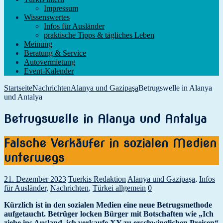
Impressum
Wissenswertes
Infos für Ausländer
praktische Tipps & tägliches Leben
Meinung
Beratung & Service
Autovermietung
Event-Kalender
Startseite
Nachrichten
Alanya und Gazipaşa
Betrugswelle in Alanya
und Antalya
Betrugswelle in Alanya und Antalya
Falsche Verkäufer in sozialen Medien
unterwegs
21. Dezember 2023
Tuerkis Redaktion
Alanya und Gazipaşa
,
Infos
für Ausländer
,
Nachrichten
,
Türkei allgemein
0
Kürzlich ist in den sozialen Medien eine neue Betrugsmethode
aufgetaucht. Betrüger locken Bürger mit Botschaften wie „Ich
ziehe ins Ausland, ich verkaufe XY zu erschwinglichen Preisen“