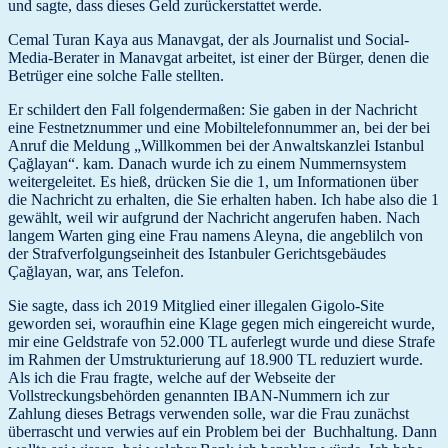
und sagte, dass dieses Geld zurückerstattet werde.
Cemal Turan Kaya aus Manavgat, der als Journalist und Social-
Media-Berater in Manavgat arbeitet, ist einer der Bürger, denen die
Betrüger eine solche Falle stellten.
Er schildert den Fall folgendermaßen: Sie gaben in der Nachricht
eine Festnetznummer und eine Mobiltelefonnummer an, bei der bei
Anruf die Meldung „Willkommen bei der Anwaltskanzlei Istanbul
Çağlayan“. kam. Danach wurde ich zu einem Nummernsystem
weitergeleitet. Es hieß, drücken Sie die 1, um Informationen über
die Nachricht zu erhalten, die Sie erhalten haben. Ich habe also die 1
gewählt, weil wir aufgrund der Nachricht angerufen haben. Nach
langem Warten ging eine Frau namens Aleyna, die angeblilch von
der Strafverfolgungseinheit des Istanbuler Gerichtsgebäudes
Çağlayan, war, ans Telefon.
Sie sagte, dass ich 2019 Mitglied einer illegalen Gigolo-Site
geworden sei, woraufhin eine Klage gegen mich eingereicht wurde,
mir eine Geldstrafe von 52.000 TL auferlegt wurde und diese Strafe
im Rahmen der Umstrukturierung auf 18.900 TL reduziert wurde.
Als ich die Frau fragte, welche auf der Webseite der
Vollstreckungsbehörden genannten IBAN-Nummern ich zur
Zahlung dieses Betrags verwenden solle, war die Frau zunächst
überrascht und verwies auf ein Problem bei der Buchhaltung. Dann