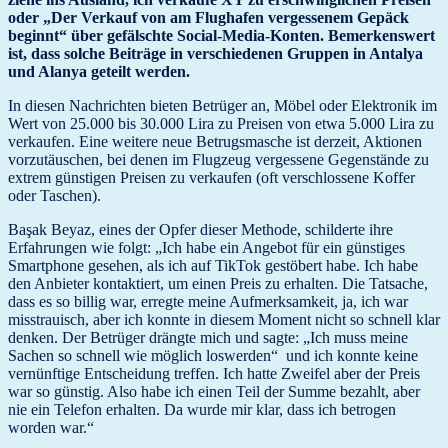
oder „Der Verkauf von am Flughafen vergessenem Gepäck
beginnt“ über gefälschte Social-Media-Konten. Bemerkenswert
ist, dass solche Beiträge in verschiedenen Gruppen in Antalya
und Alanya geteilt werden.
In diesen Nachrichten bieten Betrüger an, Möbel oder Elektronik im
Wert von 25.000 bis 30.000 Lira zu Preisen von etwa 5.000 Lira zu
verkaufen. Eine weitere neue Betrugsmasche ist derzeit, Aktionen
vorzutäuschen, bei denen im Flugzeug vergessene Gegenstände zu
extrem günstigen Preisen zu verkaufen (oft verschlossene Koffer
oder Taschen).
Başak Beyaz, eines der Opfer dieser Methode, schilderte ihre
Erfahrungen wie folgt: „Ich habe ein Angebot für ein günstiges
Smartphone gesehen, als ich auf TikTok gestöbert habe. Ich habe
den Anbieter kontaktiert, um einen Preis zu erhalten. Die Tatsache,
dass es so billig war, erregte meine Aufmerksamkeit, ja, ich war
misstrauisch, aber ich konnte in diesem Moment nicht so schnell klar
denken. Der Betrüger drängte mich und sagte: „Ich muss meine
Sachen so schnell wie möglich loswerden“ und ich konnte keine
vernünftige Entscheidung treffen. Ich hatte Zweifel aber der Preis
war so günstig. Also habe ich einen Teil der Summe bezahlt, aber
nie ein Telefon erhalten. Da wurde mir klar, dass ich betrogen
worden war.“