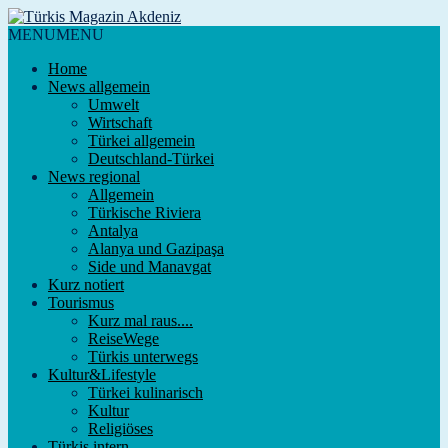
MENU
MENU
Home
News allgemein
Umwelt
Wirtschaft
Türkei allgemein
Deutschland-Türkei
News regional
Allgemein
Türkische Riviera
Antalya
Alanya und Gazipaşa
Side und Manavgat
Kurz notiert
Tourismus
Kurz mal raus....
ReiseWege
Türkis unterwegs
Kultur&Lifestyle
Türkei kulinarisch
Kultur
Religiöses
Türkis intern