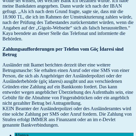
wollte sei wissen, bei welcher Bank ich bezahlen würde. Ich habe
meine Bankdaten angegeben. Dann wurde ich nach der IBAN
gefragt. „Als ich nach dem Grund fragte, sagte sie, dass mir die
18.900 TL, die ich im Rahmen der Umstrukturierung zahlen würde,
nach der Prüfung des Tatbestandes zurückerstattet würden, wenn die
Angaben auf der „Gigolo-Webseite“ sich als falsch herausstellten.“
Kaya beendete an dieser Stelle das Telefonat und informierte die
Behörden.
Zahlungsaufforderungen per Telefon vom Göç İdaresi sind
Betrug
Ausländer mit Ikamet berichten derzeit über eine weitere
Betrugsmasche: Sie erhalten einen Anruf oder eine SMS von einer
Person, die sich als Angehöriger der Ausländerpolizei oder der
Ausländerbehörde (göç idaresi) ausgibt und aus verschiedenen
Gründen eine Zahlung auf ein Bankkonto fordert. Das kann
entweder wegen angeblicher Überziehung des Aufenthalts sein, eine
Gebühr für die Abnahme von Fingerabdrücken oder ein angeblich
nicht gezahlter Betrag bei Antragstellung.
KEIN Beamter der Ausländerpolizei oder des Ausländeramtes wird
eine solche Zahlung per SMS oder Anruf fordern. Die Zahlung von
Strafen erfolgt IMMER ans Finanzamt oder an im e-Devlet
genannte Bankverbindungen.
Alanya